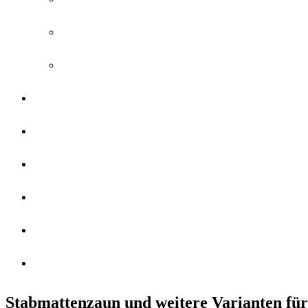
VERMESSEN SIE IHREN GARTEN FÜR EINE
ENTFERNEN EINES MASCHENDRAHTZAUN
STABMATTENZAUN
GARTENTORE
PERGOLA
PFLANZKÜBEL
ALU ZAUN
ZAUN PLANEN
Stabmattenzaun und weitere Varianten für