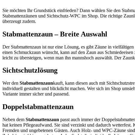
Sie möchten Ihr Grundstück einfrieden? Dann wählen Sie den Stabma
Stabmattenzäunen und Sichtschutz-WPC im Shop. Die richtige Zaunlö
überzeugt zudem.
Stabmattenzaun – Breite Auswahl
Der Stabmattenzaun ist nur eine Lösung, es gibt Zäune in vielfältige
einen Schmuckzaun wünscht, kann auf den Zaun aus Schmiedeeisen zähl
leicht zu übersteigen, wenn man ihn mannshoch auswählt. Der Zaunkonf
Sichtschutzlösung
Wer den
Stabmattenzaun
kauft, kann diesen auch mit Sichtschutzst
individuell gestalten und blickdicht machen. Wer sich im Shop umsieh
Variante immer sicher und passend.
Doppelstabmattenzaun
Neben dem
Stabmattenzaun
passt auch immer der Doppelstabmattenz
hat keinen Pflegeaufwand. Sie sind verzinkt und dadurch wetterfest.
Fremden und ungebetenen Gästen. Auch Holz- und WPC-Zäune sind bel