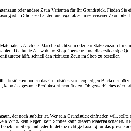
ttenzaun oder andere Zaun-Varianten für Ihr Grundstück. Finden Sie e
sung ist im Shop vorhanden und egal ob schmiedeeisener Zaun oder Ho
n Materialien. Auch der Maschendrahtzaun oder ein Staketenzaun für ei
en. Die breite Auswahl im Shop überzeugt und die erstklassige Qualit
igurator hilft, schnell den richtigen Zaun im Shop zu bestellen.
reifen bestücken und so das Grundstück vor neugierigen Blicken schütz
t, kann das gesamte Produktsortiment finden. Ob gewerbliches oder pri
aun, der noch stabiler ist. Wer sein Grundstück einfrieden will, sollt
 Kein Wind, kein Regen, kein Schnee kann diesem Material schaden. Bei
iebt im Shop und jeder findet die richtige Lösung für das private o